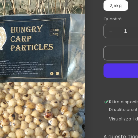
2,5kg
Quantità
Diminuisci
quantità
per
Tiger
nuts
white
Ritiro dispon
Di solito pron
Visualizza i 
A queste Tige