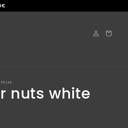
9€
Accedi
Carrello
TICLES
r nuts white