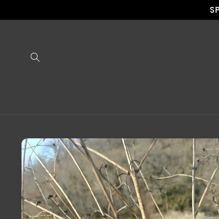
Vai
S
direttamente
ai contenuti
Passa alle
informazioni
sul
prodotto