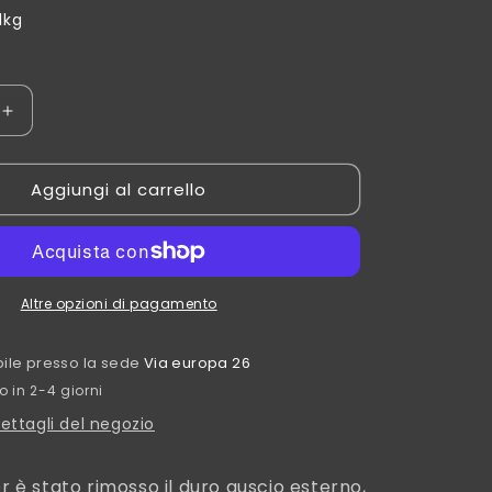
1kg
Aumenta
quantità
per
Aggiungi al carrello
Tiger
nuts
white
Altre opzioni di pagamento
ibile presso la sede
Via europa 26
to in 2-4 giorni
dettagli del negozio
r è stato rimosso il duro guscio esterno,