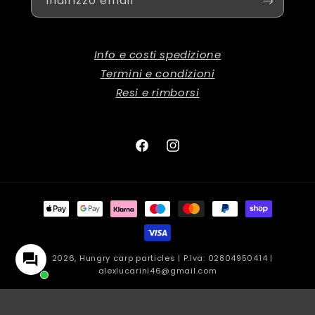
Indirizzo email
Info e costi spedizione
Termini e condizioni
Resi e rimborsi
Facebook
Instagram
Metodi
di
pagamento
© 2026,
Hungry carp particles
| P.Iva: 02804950414 |
alexlucarini46@gmail.com
Privacy Policy