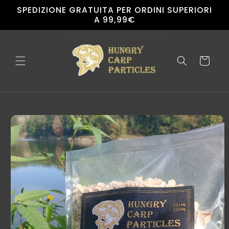
Vai
SPEDIZIONE GRATUITA PER ORDINI SUPERIORI
direttamente
A 99,99€
ai contenuti
Carrello
Passa alle
informazioni
sul
prodotto