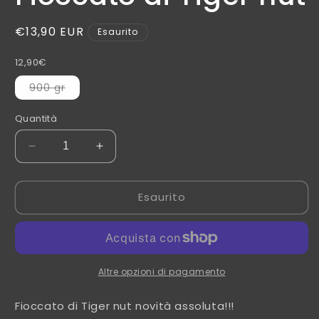
Prezzo
€13,90 EUR
Esaurito
di
12,90€
listino
Variante
900 gr
esaurita
o
non
Quantità
disponibile
Diminuisci
Aumenta
quantità
quantità
per
per
Esaurito
Fioccato
Fioccato
di
di
Tiger
Tiger
nut
nut
Altre opzioni di pagamento
Fioccato di Tiger nut novità assoluta!!!