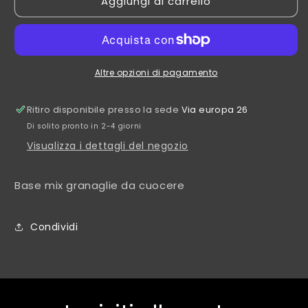
Aggiungi al carrello
Mix
Mix
granaglie
granaglie
secco
secco
25
25
kg
kg
Altre opzioni di pagamento
Ritiro disponibile presso la sede
Via europa 26
Di solito pronto in 2-4 giorni
Visualizza i dettagli del negozio
Base mix granaglie da cuocere
Condividi