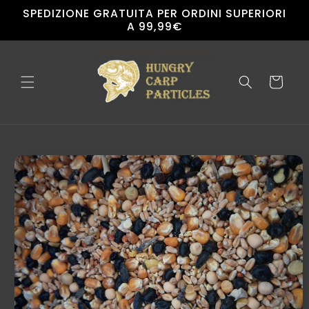
Vai
SPEDIZIONE GRATUITA PER ORDINI SUPERIORI
direttamente
A 99,99€
ai contenuti
Carrello
Passa alle
informazioni
sul
prodotto