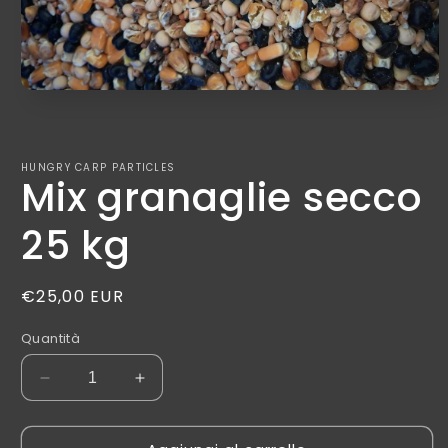
HUNGRY CARP PARTICLES
Mix granaglie secco
25 kg
Prezzo
€25,00 EUR
di
Quantità
listino
Diminuisci
Aumenta
quantità
quantità
per
per