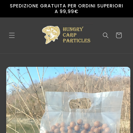
Vai
SPEDIZIONE GRATUITA PER ORDINI SUPERIORI
direttamente
A 99,99€
ai contenuti
Carrello
Passa alle
informazioni
sul
prodotto