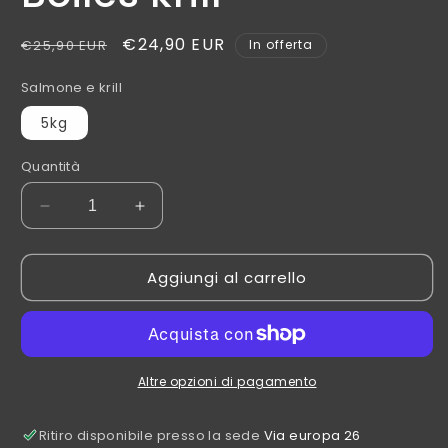
Prezzo
Prezzo
€24,90 EUR
€25,90 EUR
In offerta
di
scontato
Salmone e krill
listino
5kg
Quantità
Diminuisci
Aumenta
quantità
quantità
per
per
Aggiungi al carrello
Boiles
Boiles
krill
krill
Altre opzioni di pagamento
Ritiro disponibile presso la sede
Via europa 26